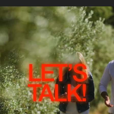
LET’S
TALK!