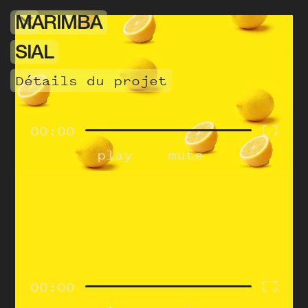
MARIMBA
SIAL
détails du projet
00:00
play
mute
00:00