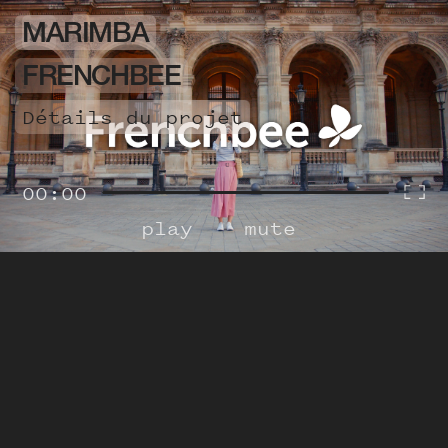
MARIMBA
FRENCHBEE
détails du projet
00:00
play
mute