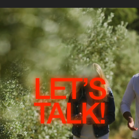
LET’S
TALK!