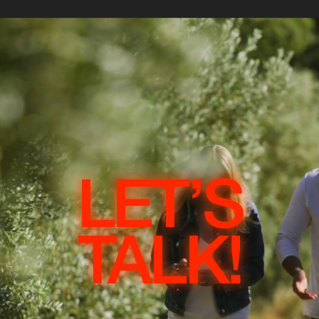
LET’S
TALK!