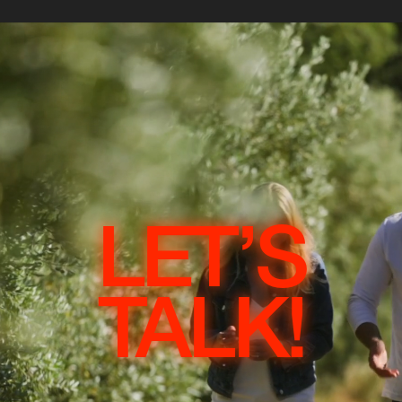
LET’S
TALK!