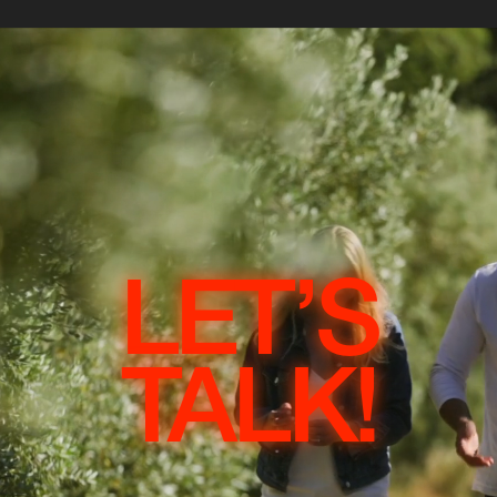
LET’S
TALK!