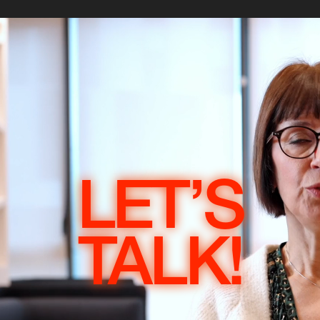
LET’S
TALK!