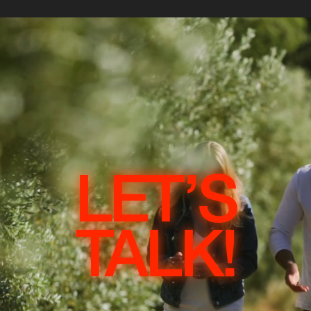
LET’S
TALK!