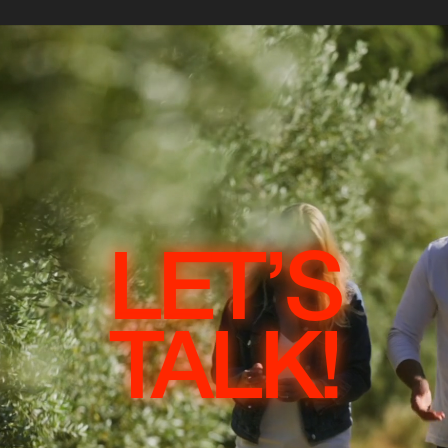
LET’S
TALK!