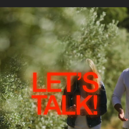
LET’S
TALK!