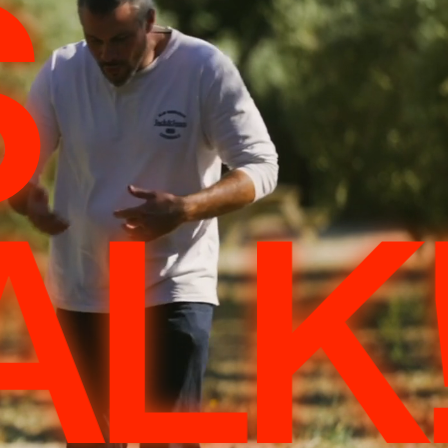
S
ALK