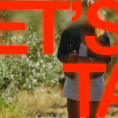
ET’
T